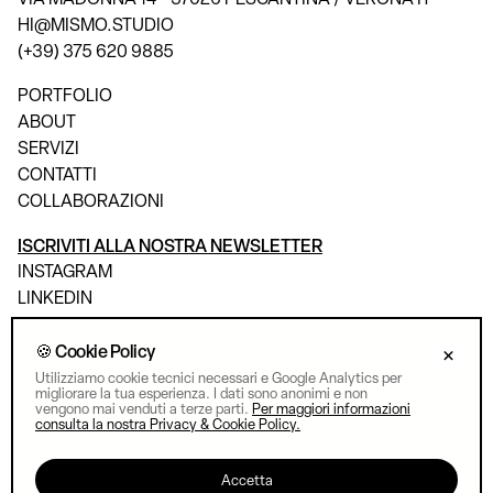
HI@MISMO.STUDIO
(+39) 375 620 9885
PORTFOLIO
ABOUT
SERVIZI
CONTATTI
COLLABORAZIONI
ISCRIVITI ALLA NOSTRA NEWSLETTER
INSTAGRAM
LINKEDIN
BEHANCE
🍪 Cookie Policy
×
Utilizziamo cookie tecnici necessari e Google Analytics per
migliorare la tua esperienza. I dati sono anonimi e non
vengono mai venduti a terze parti.
Per maggiori informazioni
consulta la nostra Privacy & Cookie Policy.
Accetta